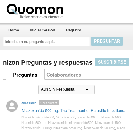
Quomon.es
Home
Iniciar Sesión
Registro
Introduzca
su
pregunta
aquí...
nizon Preguntas y respuestas
SUSCRIBIRSE
Preguntas
Colaboradores
annasmith
1
respuesta
Nitazoxanide 500 mg: The Treatment of Parasitic Infections.
Nizonide
,
nizonide500
,
Nizonide 500
,
nizonide500mg
,
Nizonide 500mg
,
Nizonide 500 mg
,
Nitazoxanide
,
nitazoxanide500
,
Nitazoxanide 500
,
Nitazoxanide 500mg
,
nitazoxanide500mg
,
Nitazoxanide 500 mg
,
nizon