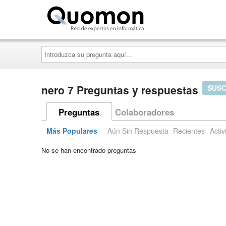
Quomon.es
Introduzca
su
pregunta
aquí...
nero 7 Preguntas y respuestas
SUSC
Preguntas
Colaboradores
Más Populares
Aún Sin Respuesta
Recientes
Activ
No se han encontrado preguntas