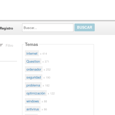
Buscar...
Registro
Temas
Filtro
internet
x 414
Question
x 371
ordenador
x 252
seguridad
x 190
problema
x 182
optimización
x 122
windows
x 88
antivirus
x 86