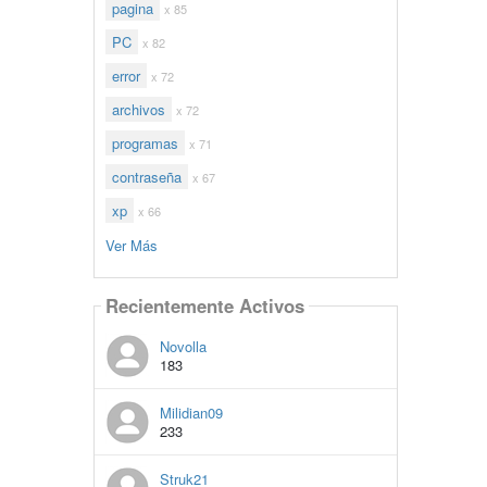
pagina
x 85
PC
x 82
error
x 72
archivos
x 72
programas
x 71
contraseña
x 67
xp
x 66
Ver Más
Recientemente Activos
Novolla
183
Milidian09
233
Struk21