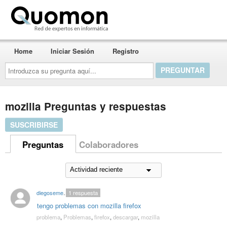
Quomon.es
Home
Iniciar Sesión
Registro
Introduzca
su
pregunta
aquí...
mozilla Preguntas y respuestas
SUSCRIBIRSE
Preguntas
Colaboradores
diegosemeguen
1
respuesta
tengo problemas con mozilla firefox
problema
,
Problemas
,
firefox
,
descargar
,
mozilla