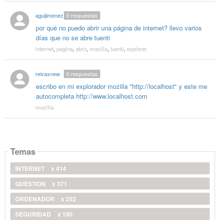
aguijimenez
0
respuestas
por qué no puedo abrir una página de internet? llevo varios
días que no se abre tuenti
internet
,
pagina
,
abrir
,
mozilla
,
tuenti
,
explorer
reivaxnew
0
respuestas
escribo en mi explorador mozilla "http://localhost" y este me
autocompleta http://www.localhost.com
mozilla
Temas
INTERNET
x 414
QUESTION
x 371
ORDENADOR
x 252
SEGURIDAD
x 190