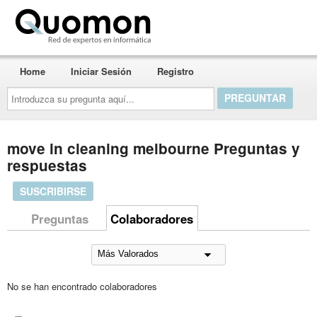
Quomon.es
Home
Iniciar Sesión
Registro
Introduzca
su
pregunta
aquí...
move in cleaning melbourne Preguntas y
respuestas
SUSCRIBIRSE
Preguntas
Colaboradores
No se han encontrado colaboradores