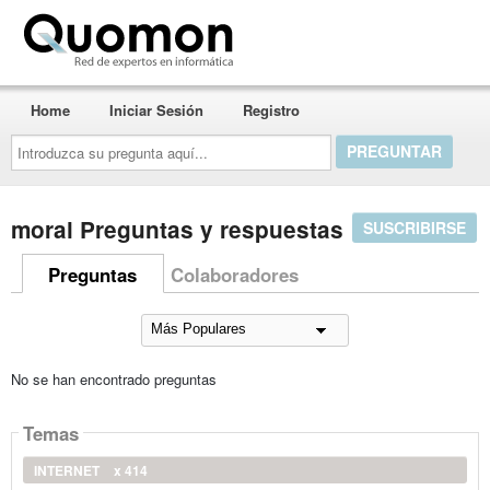
Quomon.es
Home
Iniciar Sesión
Registro
Introduzca
su
pregunta
aquí...
moral Preguntas y respuestas
SUSCRIBIRSE
Preguntas
Colaboradores
No se han encontrado preguntas
Temas
INTERNET
x 414