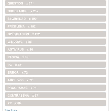
QUESTION
x 371
ORDENADOR
x 252
SEGURIDAD
x 190
PROBLEMA
x 182
OPTIMIZACIÓN
x 122
WINDOWS
x 88
ANTIVIRUS
x 86
PAGINA
x 85
PC
x 82
ERROR
x 72
ARCHIVOS
x 72
PROGRAMAS
x 71
CONTRASEÑA
x 67
XP
x 66
Ver Más