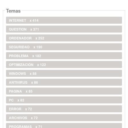
Temas
INTERNET
x 414
QUESTION
x 371
ORDENADOR
x 252
SEGURIDAD
x 190
PROBLEMA
x 182
OPTIMIZACIÓN
x 122
WINDOWS
x 88
ANTIVIRUS
x 86
PAGINA
x 85
PC
x 82
ERROR
x 72
ARCHIVOS
x 72
PROGRAMAS
x 71