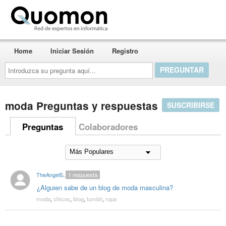
Quomon.es
Home
Iniciar Sesión
Registro
Introduzca
su
pregunta
aquí...
moda Preguntas y respuestas
SUSCRIBIRSE
Preguntas
Colaboradores
TheAngelSoldier
1
respuesta
¿Alguien sabe de un blog de moda masculina?
moda
,
chicos
,
blog
,
tumblr
,
ropa