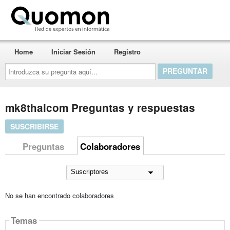
Quomon.es
Home
Iniciar Sesión
Registro
Introduzca
su
pregunta
aquí...
mk8thaicom Preguntas y respuestas
SUSCRIBIRSE
Preguntas
Colaboradores
No se han encontrado colaboradores
Temas