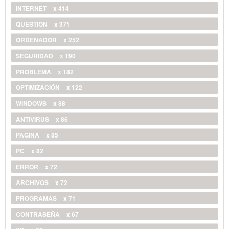
INTERNET
x 414
QUESTION
x 371
ORDENADOR
x 252
SEGURIDAD
x 190
PROBLEMA
x 182
OPTIMIZACIÓN
x 122
WINDOWS
x 88
ANTIVIRUS
x 86
PAGINA
x 85
PC
x 82
ERROR
x 72
ARCHIVOS
x 72
PROGRAMAS
x 71
CONTRASEÑA
x 67