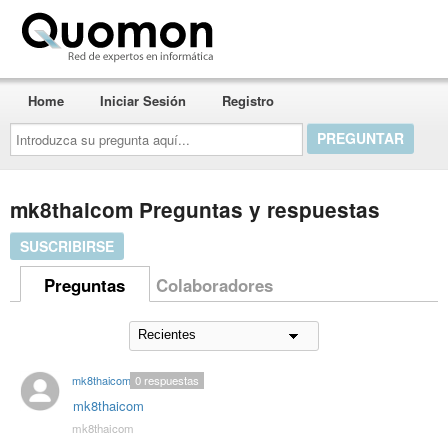
Quomon.es
Home
Iniciar Sesión
Registro
Introduzca
su
pregunta
aquí...
mk8thaicom Preguntas y respuestas
SUSCRIBIRSE
Preguntas
Colaboradores
mk8thaicom
0
respuestas
mk8thaicom
mk8thaicom