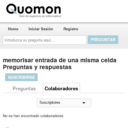
Quomon.es
Home
Iniciar Sesión
Registro
Introduzca
su
pregunta
aquí...
memorisar entrada de una misma celda
Preguntas y respuestas
SUSCRIBIRSE
Preguntas
Colaboradores
No se han encontrado colaboradores