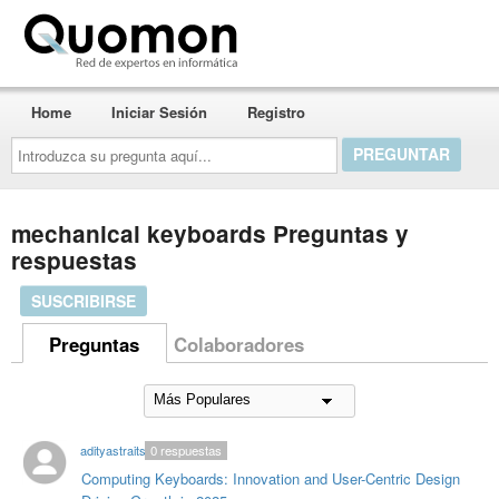
Quomon.es
Home
Iniciar Sesión
Registro
Introduzca
su
pregunta
aquí...
mechanical keyboards Preguntas y
respuestas
SUSCRIBIRSE
Preguntas
Colaboradores
adityastraits
0
respuestas
Computing Keyboards: Innovation and User-Centric Design