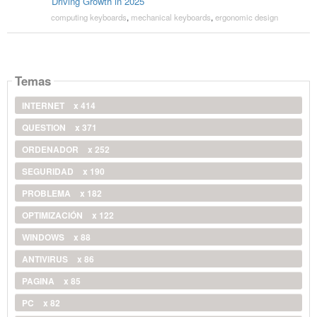
Driving Growth in 2025
computing keyboards
,
mechanical keyboards
,
ergonomic design
Temas
INTERNET
x 414
QUESTION
x 371
ORDENADOR
x 252
SEGURIDAD
x 190
PROBLEMA
x 182
OPTIMIZACIÓN
x 122
WINDOWS
x 88
ANTIVIRUS
x 86
PAGINA
x 85
PC
x 82