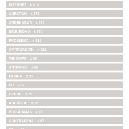
INTERNET
x 414
QUESTION
x 371
ORDENADOR
x 252
SEGURIDAD
x 190
PROBLEMA
x 182
OPTIMIZACIÓN
x 122
WINDOWS
x 88
ANTIVIRUS
x 86
PAGINA
x 85
PC
x 82
ERROR
x 72
ARCHIVOS
x 72
PROGRAMAS
x 71
CONTRASEÑA
x 67