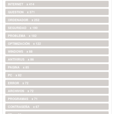
INTERNET
x 414
QUESTION
x 371
ORDENADOR
x 252
SEGURIDAD
x 190
PROBLEMA
x 182
OPTIMIZACIÓN
x 122
WINDOWS
x 88
ANTIVIRUS
x 86
PAGINA
x 85
PC
x 82
ERROR
x 72
ARCHIVOS
x 72
PROGRAMAS
x 71
CONTRASEÑA
x 67