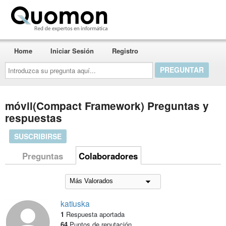
Quomon.es
Home
Iniciar Sesión
Registro
Introduzca
su
pregunta
aquí...
móvil(Compact Framework) Preguntas y
respuestas
SUSCRIBIRSE
Preguntas
Colaboradores
katiuska
1
Respuesta aportada
64
Puntos de reputación