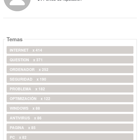
Temas
INTERNET
x 414
QUESTION
x 371
ORDENADOR
x 252
SEGURIDAD
x 190
PROBLEMA
x 182
OPTIMIZACIÓN
x 122
WINDOWS
x 88
ANTIVIRUS
x 86
PAGINA
x 85
PC
x 82