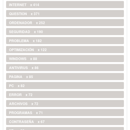
INTERNET
x 414
QUESTION
x 371
ORDENADOR
x 252
SEGURIDAD
x 190
PROBLEMA
x 182
OPTIMIZACIÓN
x 122
WINDOWS
x 88
ANTIVIRUS
x 86
PAGINA
x 85
PC
x 82
ERROR
x 72
ARCHIVOS
x 72
PROGRAMAS
x 71
CONTRASEÑA
x 67