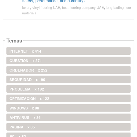
safety, performance, and durability?
luxury vinyl flooring UAE
,
best flooring company UAE
,
long-lasting floor
materials
Temas
INTERNET
x 414
QUESTION
x 371
ORDENADOR
x 252
SEGURIDAD
x 190
PROBLEMA
x 182
OPTIMIZACIÓN
x 122
WINDOWS
x 88
ANTIVIRUS
x 86
PAGINA
x 85
PC
x 82