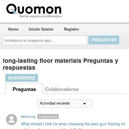
Quomon.es
Home
Iniciar Sesión
Registro
Introduzca
su
pregunta
aquí...
long-lasting floor materials Preguntas y
respuestas
SUSCRIBIRSE
Preguntas
Colaboradores
fabflooring
0
respuestas
What should I look for when choosing the best gym flooring for