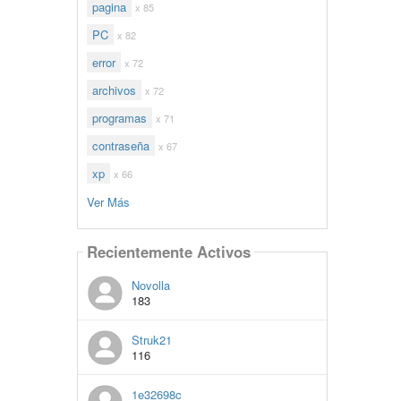
pagina
x 85
PC
x 82
error
x 72
archivos
x 72
programas
x 71
contraseña
x 67
xp
x 66
Ver Más
Recientemente Activos
Novolla
183
Struk21
116
1e32698c