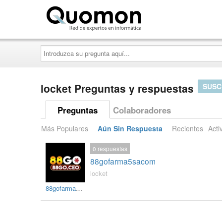
Quomon.es
Introduzca
su
pregunta
aquí...
locket Preguntas y respuestas
SUSC
Preguntas
Colaboradores
Más Populares
Aún Sin Respuesta
Recientes
Acti
0
respuestas
88gofarma5sacom
locket
88gofarma5sacom