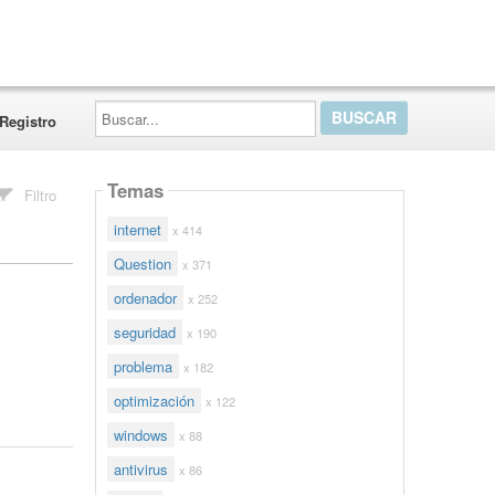
Buscar...
Registro
Temas
Filtro
internet
x 414
Question
x 371
ordenador
x 252
seguridad
x 190
problema
x 182
optimización
x 122
windows
x 88
antivirus
x 86