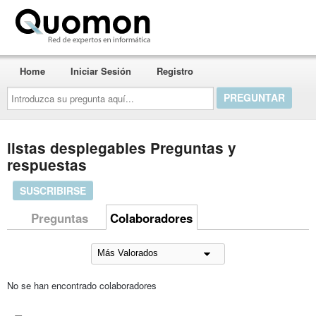
Quomon.es
Home
Iniciar Sesión
Registro
Introduzca
su
pregunta
aquí...
listas desplegables Preguntas y
respuestas
SUSCRIBIRSE
Preguntas
Colaboradores
No se han encontrado colaboradores