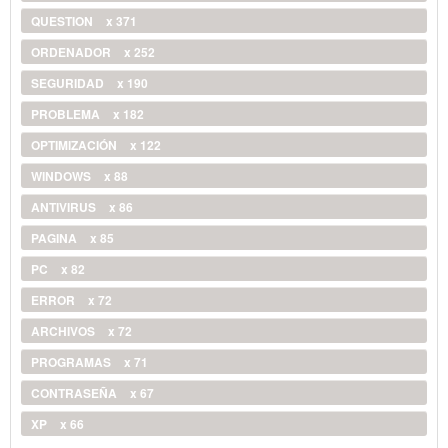
QUESTION
x 371
ORDENADOR
x 252
SEGURIDAD
x 190
PROBLEMA
x 182
OPTIMIZACIÓN
x 122
WINDOWS
x 88
ANTIVIRUS
x 86
PAGINA
x 85
PC
x 82
ERROR
x 72
ARCHIVOS
x 72
PROGRAMAS
x 71
CONTRASEÑA
x 67
XP
x 66