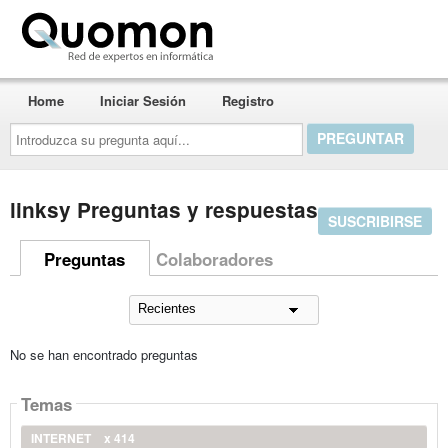
Quomon.es
Home
Iniciar Sesión
Registro
Introduzca
su
pregunta
aquí...
linksy Preguntas y respuestas
SUSCRIBIRSE
Preguntas
Colaboradores
No se han encontrado preguntas
Temas
INTERNET
x 414