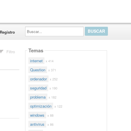
Buscar...
Registro
Temas
Filtro
internet
x 414
Question
x 371
ordenador
x 252
seguridad
x 190
problema
x 182
optimización
x 122
windows
x 88
antivirus
x 86