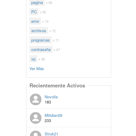
pagina
x 85
PC
x 82
error
x 72
archivos
x 72
programas
x 71
contraseña
x 67
xp
x 66
Ver Más
Recientemente Activos
Novolla
183
Milidian09
233
Struk21