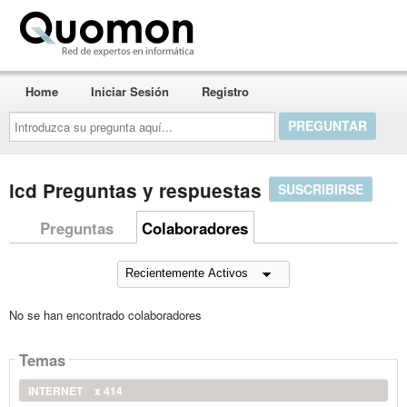
Quomon.es
Home
Iniciar Sesión
Registro
Introduzca
su
pregunta
aquí...
lcd Preguntas y respuestas
SUSCRIBIRSE
Preguntas
Colaboradores
No se han encontrado colaboradores
Temas
INTERNET
x 414