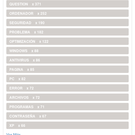
QUESTION
x 371
ORDENADOR
x 252
SEGURIDAD
x 190
PROBLEMA
x 182
OPTIMIZACIÓN
x 122
WINDOWS
x 88
ANTIVIRUS
x 86
PAGINA
x 85
PC
x 82
ERROR
x 72
ARCHIVOS
x 72
PROGRAMAS
x 71
CONTRASEÑA
x 67
XP
x 66
Ver Más