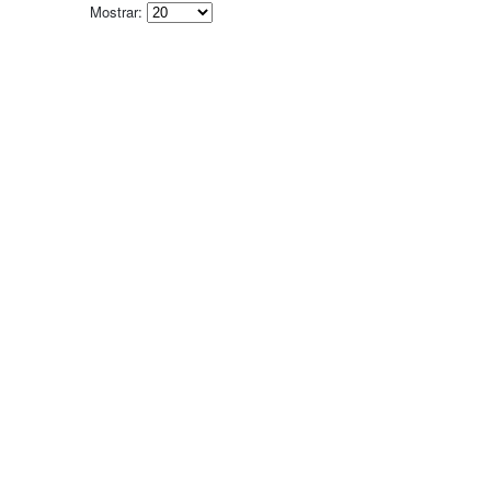
Mostrar:
Select
how
many
pieces
of
content
to
show