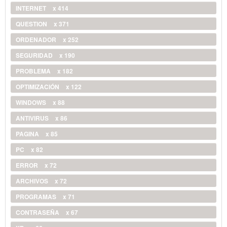
INTERNET
x 414
QUESTION
x 371
ORDENADOR
x 252
SEGURIDAD
x 190
PROBLEMA
x 182
OPTIMIZACIÓN
x 122
WINDOWS
x 88
ANTIVIRUS
x 86
PAGINA
x 85
PC
x 82
ERROR
x 72
ARCHIVOS
x 72
PROGRAMAS
x 71
CONTRASEÑA
x 67