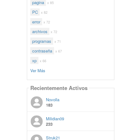
pagina
x 85
PC
x 82
error
x 72
archivos
x 72
programas
x 71
contraseña
x 67
xp
x 66
Ver Más
Recientemente Activos
Novolla
183
Milidian09
233
Struk21