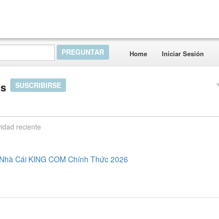
Home
Iniciar Sesión
as
SUSCRIBIRSE
vidad reciente
ủ Nhà Cái KING COM Chính Thức 2026