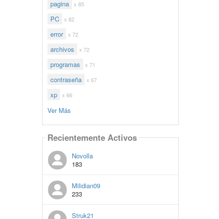
pagina
x 85
PC
x 82
error
x 72
archivos
x 72
programas
x 71
contraseña
x 67
xp
x 66
Ver Más
Recientemente Activos
Novolla
183
Milidian09
233
Struk21