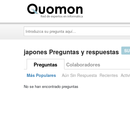
Quomon.es
Introduzca
su
pregunta
aquí...
japones Preguntas y respuestas
SU
Preguntas
Colaboradores
Más Populares
Aún Sin Respuesta
Recientes
Activ
No se han encontrado preguntas