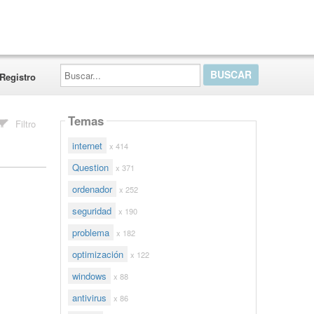
Buscar...
Registro
Temas
Filtro
internet
x 414
Question
x 371
ordenador
x 252
seguridad
x 190
problema
x 182
optimización
x 122
windows
x 88
antivirus
x 86