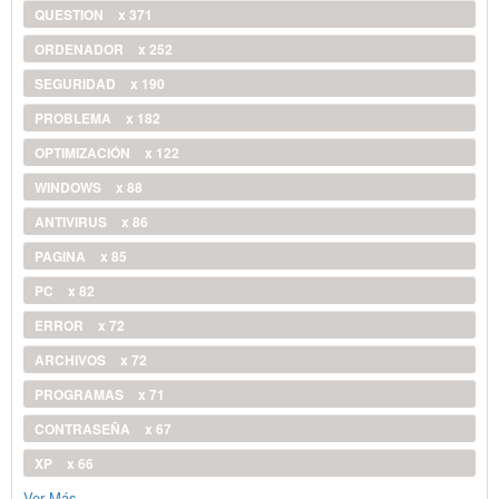
QUESTION
x 371
ORDENADOR
x 252
SEGURIDAD
x 190
PROBLEMA
x 182
OPTIMIZACIÓN
x 122
WINDOWS
x 88
ANTIVIRUS
x 86
PAGINA
x 85
PC
x 82
ERROR
x 72
ARCHIVOS
x 72
PROGRAMAS
x 71
CONTRASEÑA
x 67
XP
x 66
Ver Más