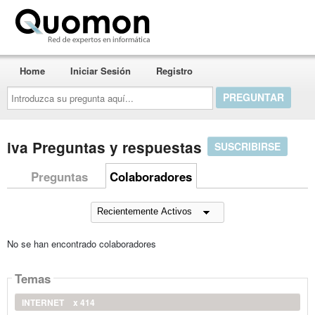
Quomon.es
Home
Iniciar Sesión
Registro
Introduzca
su
pregunta
aquí...
iva Preguntas y respuestas
SUSCRIBIRSE
Preguntas
Colaboradores
No se han encontrado colaboradores
Temas
INTERNET
x 414