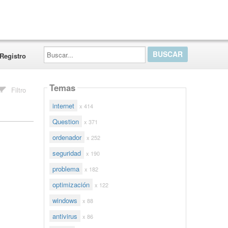
Buscar...
Registro
Temas
Filtro
internet
x 414
Question
x 371
ordenador
x 252
seguridad
x 190
problema
x 182
optimización
x 122
windows
x 88
antivirus
x 86