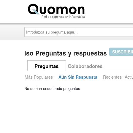
Quomon.es
Introduzca
su
pregunta
aquí...
iso Preguntas y respuestas
SUSCRIBI
Preguntas
Colaboradores
Más Populares
Aún Sin Respuesta
Recientes
Acti
No se han encontrado preguntas