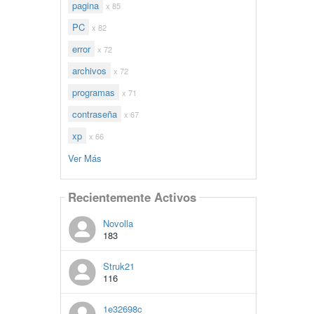
pagina
x 85
PC
x 82
error
x 72
archivos
x 72
programas
x 71
contraseña
x 67
xp
x 66
Ver Más
Recientemente Activos
Novolla
183
Struk21
116
1e32698c