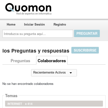
Quomon.es
Home
Iniciar Sesión
Registro
Introduzca
su
pregunta
aquí...
ios Preguntas y respuestas
SUSCRIBIRSE
Preguntas
Colaboradores
No se han encontrado colaboradores
Temas
INTERNET
x 414