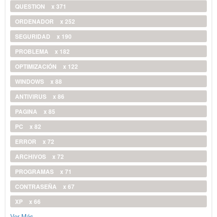
QUESTION
x 371
ORDENADOR
x 252
SEGURIDAD
x 190
PROBLEMA
x 182
OPTIMIZACIÓN
x 122
WINDOWS
x 88
ANTIVIRUS
x 86
PAGINA
x 85
PC
x 82
ERROR
x 72
ARCHIVOS
x 72
PROGRAMAS
x 71
CONTRASEÑA
x 67
XP
x 66
Ver Más