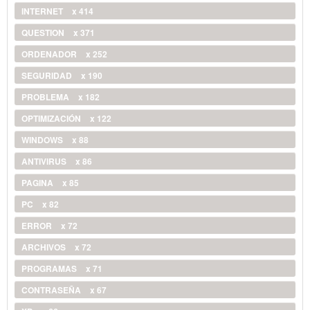
INTERNET
x 414
QUESTION
x 371
ORDENADOR
x 252
SEGURIDAD
x 190
PROBLEMA
x 182
OPTIMIZACIÓN
x 122
WINDOWS
x 88
ANTIVIRUS
x 86
PAGINA
x 85
PC
x 82
ERROR
x 72
ARCHIVOS
x 72
PROGRAMAS
x 71
CONTRASEÑA
x 67