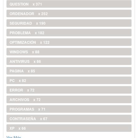
QUESTION
x 371
ORDENADOR
x 252
SEGURIDAD
x 190
PROBLEMA
x 182
OPTIMIZACIÓN
x 122
WINDOWS
x 88
ANTIVIRUS
x 86
PAGINA
x 85
PC
x 82
ERROR
x 72
ARCHIVOS
x 72
PROGRAMAS
x 71
CONTRASEÑA
x 67
XP
x 66
Ver Más