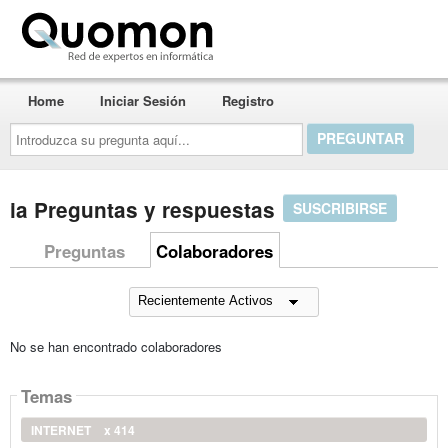
Quomon.es
Home
Iniciar Sesión
Registro
Introduzca
su
pregunta
aquí...
ia Preguntas y respuestas
SUSCRIBIRSE
Preguntas
Colaboradores
No se han encontrado colaboradores
Temas
INTERNET
x 414