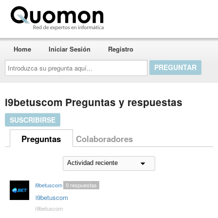
Quomon.es
Home
Iniciar Sesión
Registro
Introduzca
su
pregunta
aquí...
i9betuscom Preguntas y respuestas
SUSCRIBIRSE
Preguntas
Colaboradores
i9betuscom
0
respuestas
i9betuscom
i9betuscom