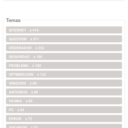
Temas
INTERNET
x 414
QUESTION
x 371
ORDENADOR
x 252
SEGURIDAD
x 190
PROBLEMA
x 182
OPTIMIZACIÓN
x 122
WINDOWS
x 88
ANTIVIRUS
x 86
PAGINA
x 85
PC
x 82
ERROR
x 72
ARCHIVOS
x 72