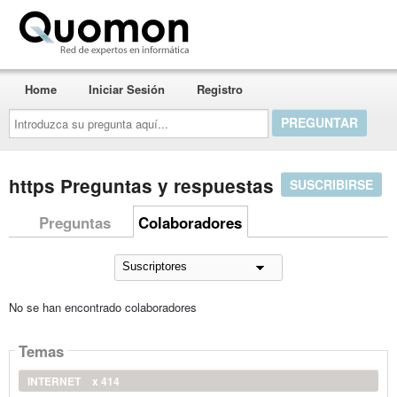
Quomon.es
Home
Iniciar Sesión
Registro
Introduzca
su
pregunta
aquí...
https Preguntas y respuestas
SUSCRIBIRSE
Preguntas
Colaboradores
No se han encontrado colaboradores
Temas
INTERNET
x 414