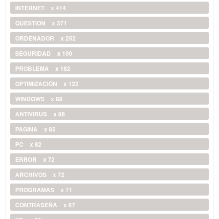
INTERNET
x 414
QUESTION
x 371
ORDENADOR
x 252
SEGURIDAD
x 190
PROBLEMA
x 182
OPTIMIZACIÓN
x 122
WINDOWS
x 88
ANTIVIRUS
x 86
PAGINA
x 85
PC
x 82
ERROR
x 72
ARCHIVOS
x 72
PROGRAMAS
x 71
CONTRASEÑA
x 67