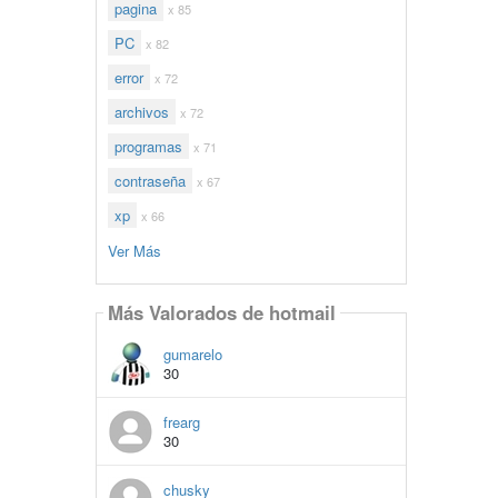
pagina
x 85
PC
x 82
error
x 72
archivos
x 72
programas
x 71
contraseña
x 67
xp
x 66
Ver Más
Más Valorados de hotmail
gumarelo
30
frearg
30
chusky