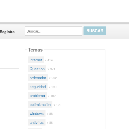
Buscar...
Registro
Temas
internet
x 414
Question
x 371
ordenador
x 252
seguridad
x 190
problema
x 182
optimización
x 122
windows
x 88
antivirus
x 86