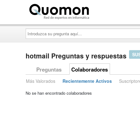
Quomon.es
Introduzca
su
pregunta
aquí...
hotmail Preguntas y respuestas
SU
Preguntas
Colaboradores
Más Valorados
Recientemente Activos
Suscriptor
No se han encontrado colaboradores