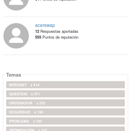
acerswap
12
Respuestas aportadas
555
Puntos de reputación
Temas
INTERNET
x 414
QUESTION
x 371
ORDENADOR
x 252
SEGURIDAD
x 190
PROBLEMA
x 182
OPTIMIZACIÓN
x 122