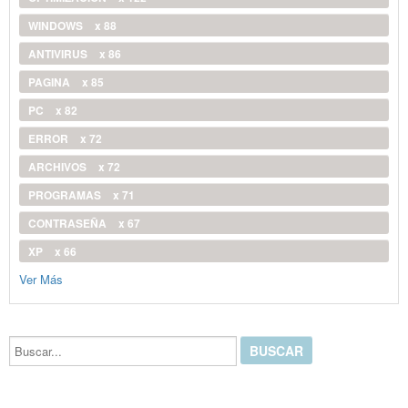
WINDOWS
x 88
ANTIVIRUS
x 86
PAGINA
x 85
PC
x 82
ERROR
x 72
ARCHIVOS
x 72
PROGRAMAS
x 71
CONTRASEÑA
x 67
XP
x 66
Ver Más
Buscar...