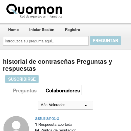
Quomon.es
Home
Iniciar Sesión
Registro
Introduzca
su
pregunta
aquí...
historial de contraseñas Preguntas y
respuestas
SUSCRIBIRSE
Preguntas
Colaboradores
asturiano50
1
Respuesta aportada
64
Puntos de reputación