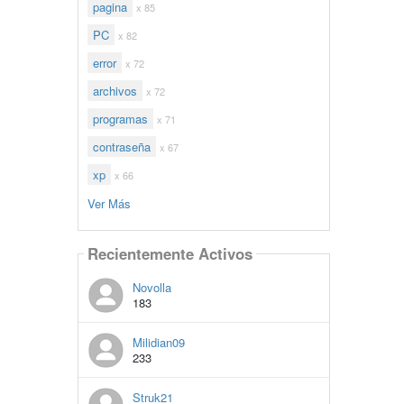
pagina
x 85
PC
x 82
error
x 72
archivos
x 72
programas
x 71
contraseña
x 67
xp
x 66
Ver Más
Recientemente Activos
Novolla
183
Milidian09
233
Struk21