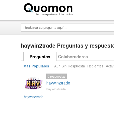
Quomon.es
Introduzca
su
pregunta
aquí...
haywin2trade Preguntas y respuest
Preguntas
Colaboradores
Más Populares
Aún Sin Respuesta
Recientes
Activ
0
respuestas
haywin2trade
haywin2trade
haywin2trade