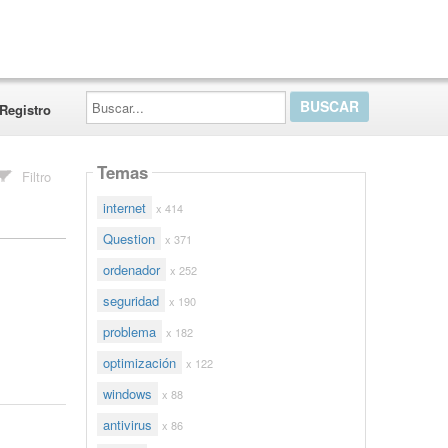
Buscar...
Registro
Temas
Filtro
internet
x 414
Question
x 371
ordenador
x 252
seguridad
x 190
problema
x 182
optimización
x 122
windows
x 88
antivirus
x 86