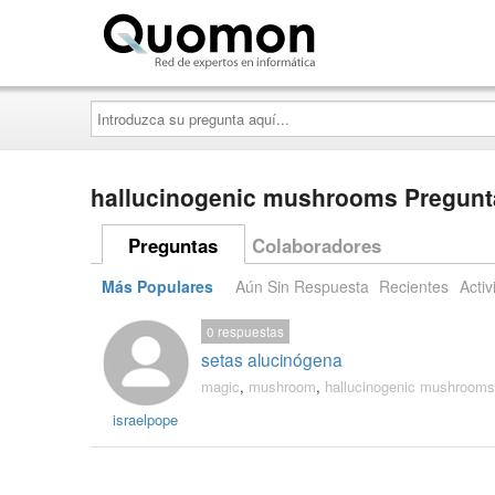
Quomon.es
Introduzca
su
pregunta
aquí...
hallucinogenic mushrooms Pregunt
Preguntas
Colaboradores
Más Populares
Aún Sin Respuesta
Recientes
Activ
0
respuestas
setas alucinógena
magic
,
mushroom
,
hallucinogenic mushrooms
israelpope