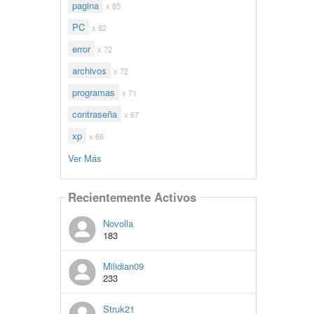
pagina
x 85
PC
x 82
error
x 72
archivos
x 72
programas
x 71
contraseña
x 67
xp
x 66
Ver Más
Recientemente Activos
Novolla
183
Milidian09
233
Struk21