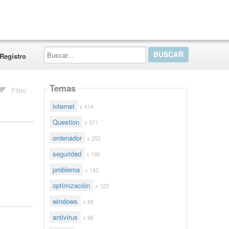
Buscar...
Registro
Temas
Filtro
internet
x 414
Question
x 371
ordenador
x 252
seguridad
x 190
problema
x 182
optimización
x 122
windows
x 88
antivirus
x 86