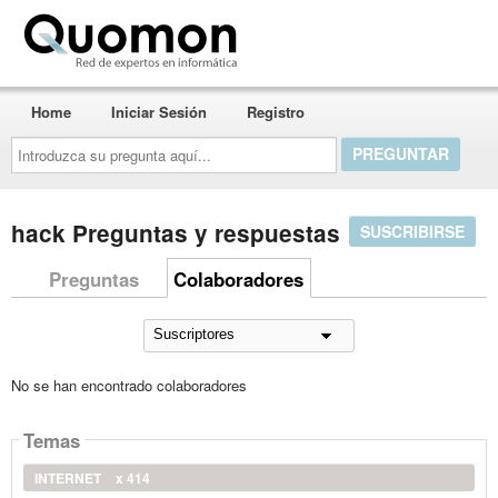
Quomon.es
Home
Iniciar Sesión
Registro
Introduzca
su
pregunta
aquí...
hack Preguntas y respuestas
SUSCRIBIRSE
Preguntas
Colaboradores
No se han encontrado colaboradores
Temas
INTERNET
x 414