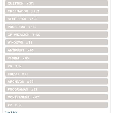
QUESTION
x 371
ORDENADOR
x 252
SEGURIDAD
x 190
PROBLEMA
x 182
OPTIMIZACIÓN
x 122
WINDOWS
x 88
ANTIVIRUS
x 86
PAGINA
x 85
PC
x 82
ERROR
x 72
ARCHIVOS
x 72
PROGRAMAS
x 71
CONTRASEÑA
x 67
XP
x 66
Ver Más