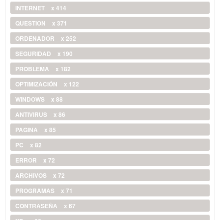
INTERNET
x 414
QUESTION
x 371
ORDENADOR
x 252
SEGURIDAD
x 190
PROBLEMA
x 182
OPTIMIZACIÓN
x 122
WINDOWS
x 88
ANTIVIRUS
x 86
PAGINA
x 85
PC
x 82
ERROR
x 72
ARCHIVOS
x 72
PROGRAMAS
x 71
CONTRASEÑA
x 67