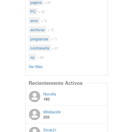
pagina
x 85
PC
x 82
error
x 72
archivos
x 72
programas
x 71
contraseña
x 67
xp
x 66
Ver Más
Recientemente Activos
Novolla
183
Milidian09
233
Struk21