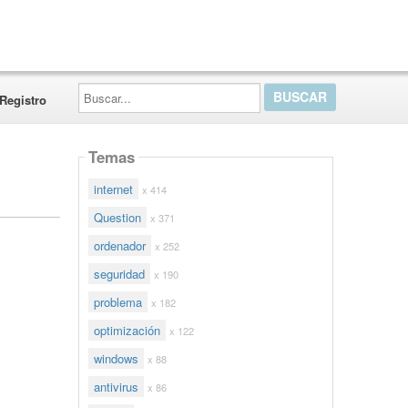
Buscar...
Registro
Temas
internet
x 414
Question
x 371
ordenador
x 252
seguridad
x 190
problema
x 182
optimización
x 122
windows
x 88
antivirus
x 86