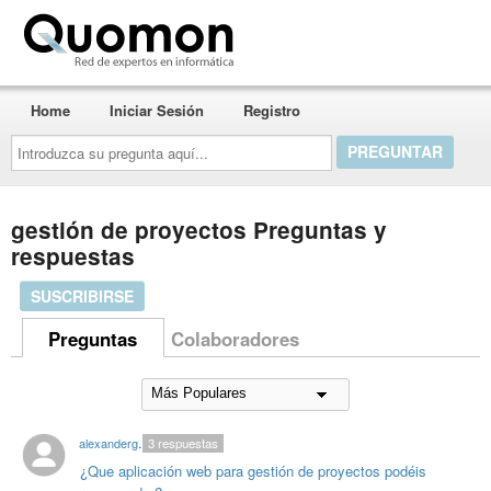
Quomon.es
Home
Iniciar Sesión
Registro
Introduzca
su
pregunta
aquí...
gestión de proyectos Preguntas y
respuestas
SUSCRIBIRSE
Preguntas
Colaboradores
alexandergalkin
3
respuestas
¿Que aplicación web para gestión de proyectos podéis