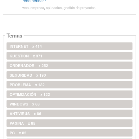
recomendar?
web
,
empresa
,
aplicacion
,
gestión de proyectos
Temas
INTERNET
x 414
QUESTION
x 371
ORDENADOR
x 252
SEGURIDAD
x 190
PROBLEMA
x 182
OPTIMIZACIÓN
x 122
WINDOWS
x 88
ANTIVIRUS
x 86
PAGINA
x 85
PC
x 82