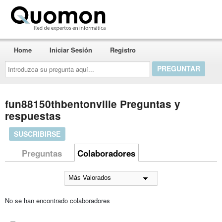
Quomon.es
Home
Iniciar Sesión
Registro
Introduzca
su
pregunta
aquí...
fun88150thbentonville Preguntas y
respuestas
SUSCRIBIRSE
Preguntas
Colaboradores
No se han encontrado colaboradores