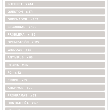
INTERNET
x 414
QUESTION
x 371
ORDENADOR
x 252
SEGURIDAD
x 190
PROBLEMA
x 182
OPTIMIZACIÓN
x 122
WINDOWS
x 88
ANTIVIRUS
x 86
PAGINA
x 85
PC
x 82
ERROR
x 72
ARCHIVOS
x 72
PROGRAMAS
x 71
CONTRASEÑA
x 67