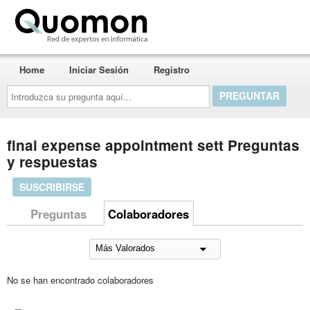
Quomon.es
Home
Iniciar Sesión
Registro
Introduzca
su
pregunta
aquí...
final expense appointment sett Preguntas
y respuestas
SUSCRIBIRSE
Preguntas
Colaboradores
No se han encontrado colaboradores