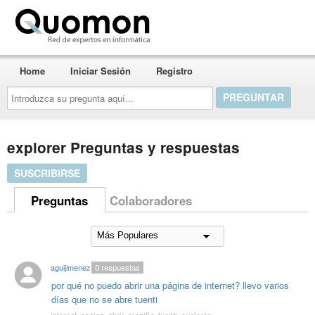
Quomon.es
Home
Iniciar Sesión
Registro
Introduzca
su
pregunta
aquí...
explorer Preguntas y respuestas
SUSCRIBIRSE
Preguntas
Colaboradores
aguijimenez
0
respuestas
por qué no puedo abrir una página de internet? llevo varios
días que no se abre tuenti
internet
,
pagina
,
abrir
,
mozilla
,
tuenti
,
explorer