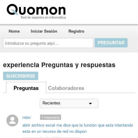
Quomon.es
Home
Iniciar Sesión
Registro
Introduzca
su
pregunta
aquí...
experiencia Preguntas y respuestas
SUSCRIBIRSE
Preguntas
Colaboradores
neljaz
1
respuesta
abrir archivo excel me dice que la funcion que esta intentando
esta en un recurso de red no dispon
programas
,
funcionalidad
,
experiencia