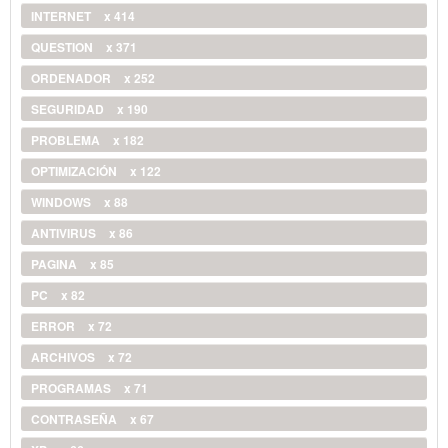
INTERNET
x 414
QUESTION
x 371
ORDENADOR
x 252
SEGURIDAD
x 190
PROBLEMA
x 182
OPTIMIZACIÓN
x 122
WINDOWS
x 88
ANTIVIRUS
x 86
PAGINA
x 85
PC
x 82
ERROR
x 72
ARCHIVOS
x 72
PROGRAMAS
x 71
CONTRASEÑA
x 67