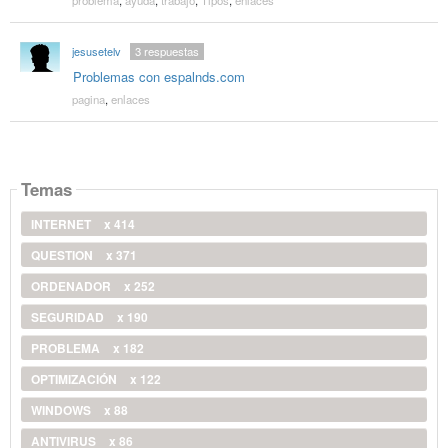
jesusetelv
3
respuestas
Problemas con espalnds.com
pagina
,
enlaces
Temas
INTERNET
x 414
QUESTION
x 371
ORDENADOR
x 252
SEGURIDAD
x 190
PROBLEMA
x 182
OPTIMIZACIÓN
x 122
WINDOWS
x 88
ANTIVIRUS
x 86