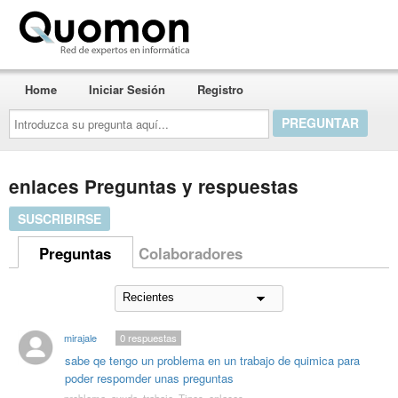
Quomon.es
Home
Iniciar Sesión
Registro
Introduzca
su
pregunta
aquí...
enlaces Preguntas y respuestas
SUSCRIBIRSE
Preguntas
Colaboradores
mirajale
0
respuestas
sabe qe tengo un problema en un trabajo de quimica para
poder respomder unas preguntas
problema
,
ayuda
,
trabajo
,
Tipos
,
enlaces