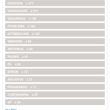
QUESTION
x 371
ORDENADOR
x 252
SEGURIDAD
x 190
PROBLEMA
x 182
OPTIMIZACIÓN
x 122
WINDOWS
x 88
ANTIVIRUS
x 86
PAGINA
x 85
PC
x 82
ERROR
x 72
ARCHIVOS
x 72
PROGRAMAS
x 71
CONTRASEÑA
x 67
XP
x 66
Ver Más