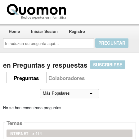
Quomon.es
Home
Iniciar Sesión
Registro
Introduzca
su
pregunta
aquí...
en Preguntas y respuestas
SUSCRIBIRSE
Preguntas
Colaboradores
No se han encontrado preguntas
Temas
INTERNET
x 414