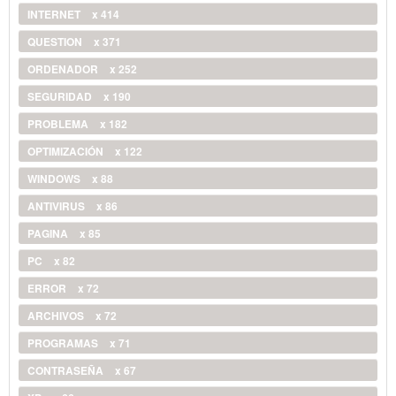
INTERNET
x 414
QUESTION
x 371
ORDENADOR
x 252
SEGURIDAD
x 190
PROBLEMA
x 182
OPTIMIZACIÓN
x 122
WINDOWS
x 88
ANTIVIRUS
x 86
PAGINA
x 85
PC
x 82
ERROR
x 72
ARCHIVOS
x 72
PROGRAMAS
x 71
CONTRASEÑA
x 67