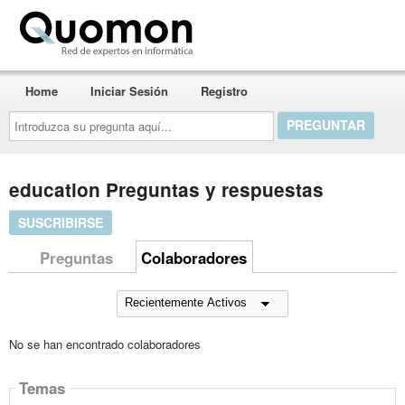
Quomon.es
Home
Iniciar Sesión
Registro
Introduzca
su
pregunta
aquí...
education Preguntas y respuestas
SUSCRIBIRSE
Preguntas
Colaboradores
No se han encontrado colaboradores
Temas