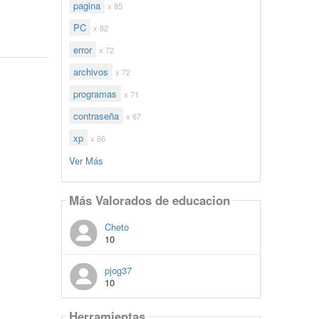
pagina
x 85
PC
x 82
error
x 72
archivos
x 72
programas
x 71
contraseña
x 67
xp
x 66
Ver Más
Más Valorados de educacion
Cheto
10
pjog37
10
Herramientas