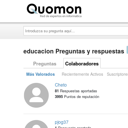
Quomon.es
Introduzca
su
pregunta
aquí...
educacion Preguntas y respuestas
Preguntas
Colaboradores
Más Valorados
Recientemente Activos
Suscriptore
Cheto
81
Respuestas aportadas
3995
Puntos de reputación
pjog37
1
Respuesta aportada