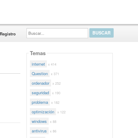
Buscar...
Registro
Temas
internet
x 414
Question
x 371
ordenador
x 252
seguridad
x 190
problema
x 182
optimización
x 122
windows
x 88
antivirus
x 86