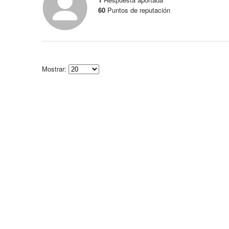
60
Puntos de reputación
Mostrar:
Select
how
many
pieces
of
content
to
show